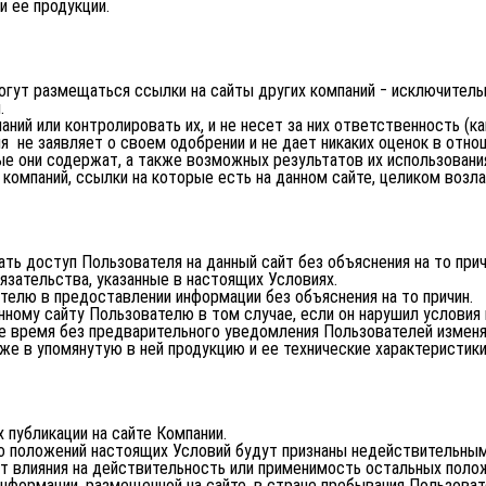
 ее продукции.
могут размещаться ссылки на сайты других компаний ‒ исключитель
.
аний или контролировать их, и не несет за них ответственность (ка
я не заявляет о своем одобрении и не дает никаких оценок в отно
рые они содержат, а также возможных результатов их использовани
 компаний, ссылки на которые есть на данном сайте, целиком возла
ать доступ Пользователя на данный сайт без объяснения на то прич
язательства, указанные в настоящих Условиях.
телю в предоставлении информации без объяснения на то причин.
нному сайту Пользователю в том случае, если он нарушил условия 
бое время без предварительного уведомления Пользователей изменя
же в упомянутую в ней продукцию и ее технические характеристики
 публикации на сайте Компании.
лько положений настоящих Условий будут признаны недействительн
ет влияния на действительность или применимость остальных поло
информации, размещенной на сайте, в стране пребывания Пользоват