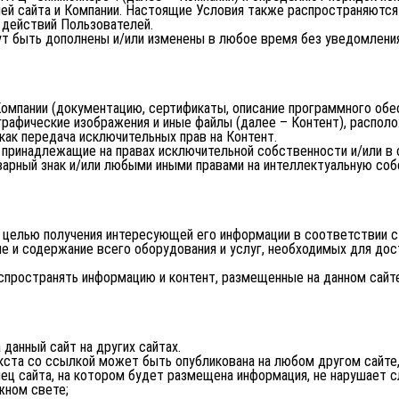
ей сайта и Компании. Настоящие Условия также распространяются 
 действий Пользователей.
ут быть дополнены и/или изменены в любое время без уведомления
мпании (документацию, сертификаты, описание программного обеспе
 графические изображения и иные файлы (далее – Контент), распол
как передача исключительных прав на Контент.
 принадлежащие на правах исключительной собственности и/или в 
арный знак и/или любыми иными правами на интеллектуальную соб
с целью получения интересующей его информации в соответствии 
е и содержание всего оборудования и услуг, необходимых для досту
аспространять информацию и контент, размещенные на данном сайте
 данный сайт на других сайтах.
текста со ссылкой может быть опубликована на любом другом сайт
лец сайта, на котором будет размещена информация, не нарушает 
жном свете;