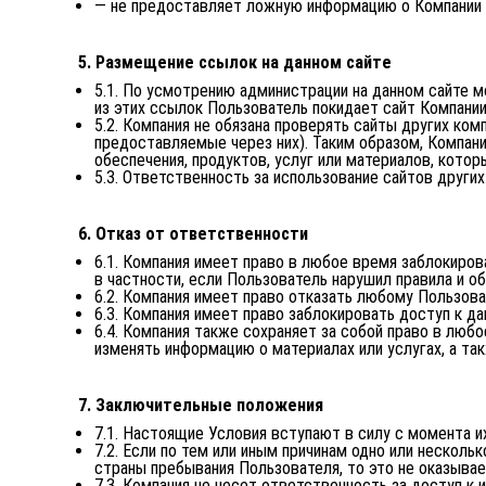
— не предоставляет ложную информацию о Компании и
5. Размещение ссылок на данном сайте
5.1. По усмотрению администрации на данном сайте 
из этих ссылок Пользователь покидает сайт Компании
5.2. Компания не обязана проверять сайты других комп
предоставляемые через них). Таким образом, Компани
обеспечения, продуктов, услуг или материалов, кото
5.3. Ответственность за использование сайтов других
6. Отказ от ответственности
6.1. Компания имеет право в любое время заблокиров
в частности, если Пользователь нарушил правила и об
6.2. Компания имеет право отказать любому Пользова
6.3. Компания имеет право заблокировать доступ к да
6.4. Компания также сохраняет за собой право в лю
изменять информацию о материалах или услугах, а так
7. Заключительные положения
7.1. Настоящие Условия вступают в силу с момента их
7.2. Если по тем или иным причинам одно или неско
страны пребывания Пользователя, то это не оказыва
7.3. Компания не несет ответственность за доступ к 