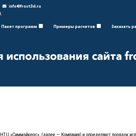
info@frost3d.ru
Пакет программ
Примеры расчетов
Заказать р
 использования сайта fr
НТЦ «Симмэйкерс». (далее — Компания) и определяют порядок испо