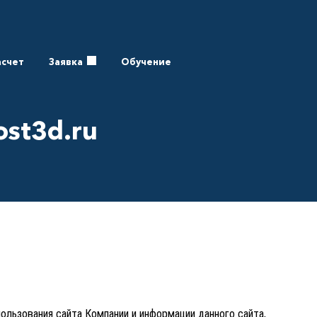
асчет
Заявка
Обучение
ost3d.ru
льзования сайта Компании и информации данного сайта,