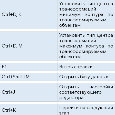
Установить тип центра
трансформаций:
Ctrl+D, K
минимум контура по
трансформируемым
объектам
Установить тип центра
трансформаций:
Ctrl+D, M
максимум контура по
трансформируемым
объектам
F1
Вызов справки
Ctrl+Shift+M
Открыть базу данных
Открыть настройки
Ctrl+J
соответствующего
редактора
Перейти на следующий
Ctrl+K
этап