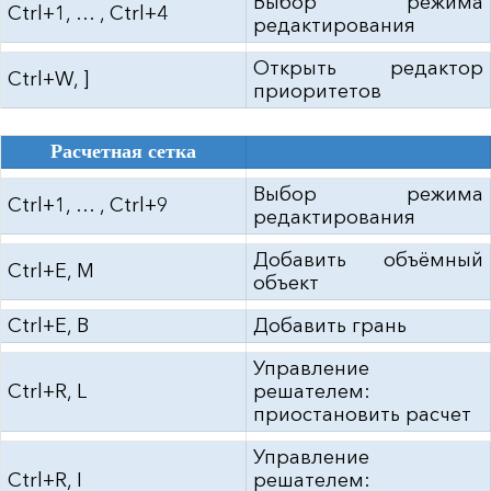
Выбор режима
Ctrl+1, … , Ctrl+4
редактирования
Открыть редактор
Ctrl+W, ]
приоритетов
Расчетная сетка
Выбор режима
Ctrl+1, … , Ctrl+9
редактирования
Добавить объёмный
Ctrl+E, M
объект
Ctrl+E, B
Добавить грань
Управление
Ctrl+R, L
решателем:
приостановить расчет
Управление
Ctrl+R, I
решателем: