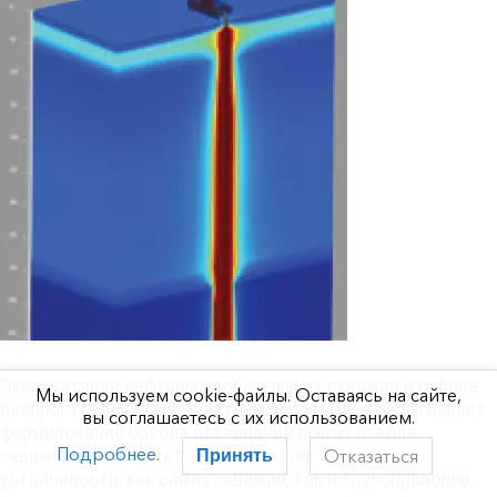
Эксплуатация нефтяных добывающих скважин в районе
Мы используем cookie-файлы. Оставаясь на сайте,
распространения многолетнемерзлых грунтов вызывает
вы соглашаетесь с их использованием.
формирование ореола оттаивания вокруг ствола
Подробнее.
скважины, что может привести к нарушению
Отказаться
Принять
устойчивости, как самих скважин, так и трубопроводов,