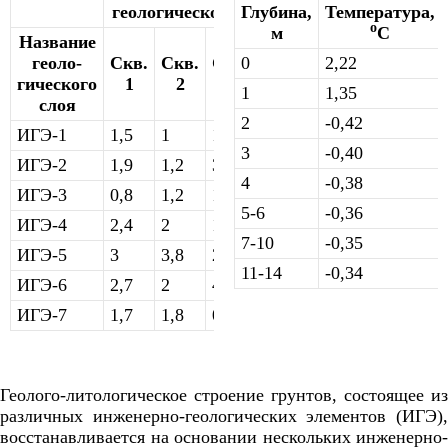
геологического слоя, м
Глубина,
Температура,
о
м
С
Название
геоло-
Скв.
Скв.
Скв.
0
Скв.
2,22
гического
1
2
3
4
1
1,35
слоя
2
-0,42
ИГЭ-1
1,5
1
1,9
0,7
3
-0,40
ИГЭ-2
1,9
1,2
3
1,5
4
-0,38
ИГЭ-3
0,8
1,2
1
2
5-6
-0,36
ИГЭ-4
2,4
2
1
4
7-10
-0,35
ИГЭ-5
3
3,8
2,5
1
11-14
-0,34
ИГЭ-6
2,7
2
4
4
ИГЭ-7
1,7
1,8
0,6
0,8
Геолого-литологическое строение грунтов, состоящее из
различных инженерно-геологических элементов (ИГЭ),
восстанавливается на основании нескольких инженерно-