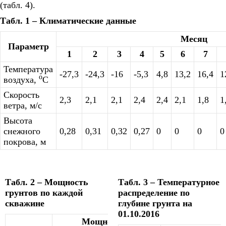
(табл. 4).
Табл. 1 – Климатические данные
Месяц
Параметр
1
2
3
4
5
6
7
Температура
-27,3
-24,3
-16
-5,3
4,8
13,2
16,4
1
о
воздуха,
С
Скорость
2,3
2,1
2,1
2,4
2,4
2,1
1,8
1
ветра, м/с
Высота
снежного
0,28
0,31
0,32
0,27
0
0
0
0
покрова, м
Табл. 2 – Мощность
Табл. 3 – Температурное
грунтов по каждой
распределение по
скважине
глубине грунта на
01.10.2016
Мощность