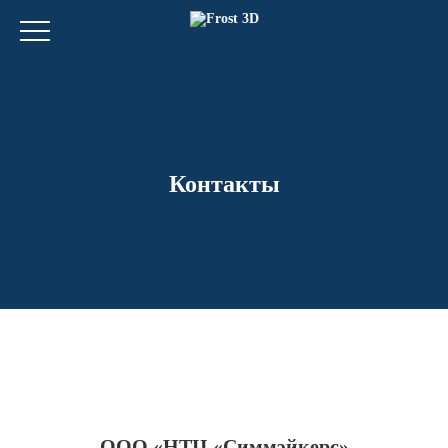
Контакты
ООО «НТЦ «Симмэйкерс»