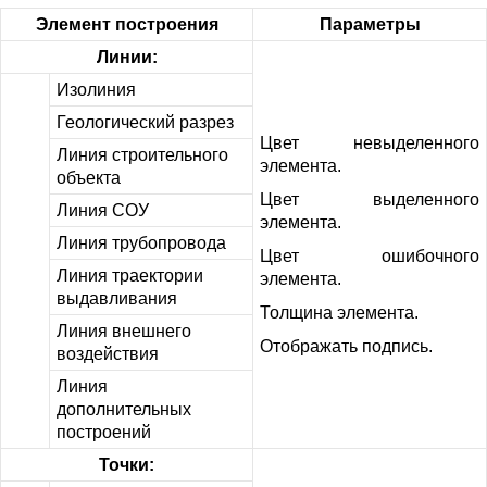
Элемент построения
Параметры
Линии:
Изолиния
Геологический разрез
Цвет невыделенного
Линия строительного
элемента.
объекта
Цвет выделенного
Линия СОУ
элемента.
Линия трубопровода
Цвет ошибочного
Линия траектории
элемента.
выдавливания
Толщина элемента.
Линия внешнего
Отображать подпись.
воздействия
Линия
дополнительных
построений
Точки: