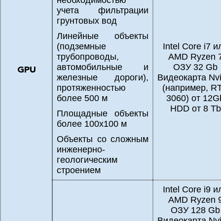
необходимостью
учета фильтрации
грунтовых вод
Линейные объекты
(подземные
Intel Core i7 и
трубопроводы,
AMD Ryzen 
автомобильные и
ОЗУ 32 Gb
GPU
железные дороги),
Видеокарта Nvi
протяженностью
(например, R
более 500 м
3060) от 12G
HDD от 8 Tb
Площадные объекты
более 100х100 м
Объекты со сложным
инженерно-
геологическим
строением
Intel Core i9 и
AMD Ryzen 
ОЗУ 128 Gb
Видеокарта Nvi