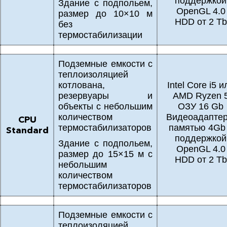
поддержкой
Здание с подпольем,
OpenGL 4.0
размер до 10×10 м
HDD от 2 Tb
без
термостабилизации
Подземные емкости с
теплоизоляцией
котлована,
Intel Core i5 и
резервуары и
AMD Ryzen 
объекты с небольшим
ОЗУ 16 Gb
количеством
Видеоадаптер
CPU
термостабилизаторов
памятью 4Gb
Standard
поддержкой
Здание с подпольем,
OpenGL 4.0
размер до 15×15 м с
HDD от 2 Tb
небольшим
количеством
термостабилизаторов
Подземные емкости с
теплоизоляцией