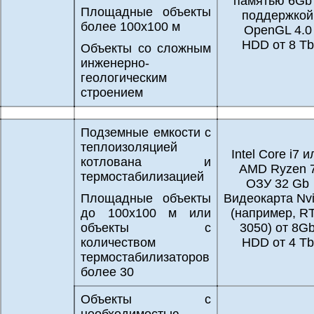
памятью 6Gb
Площадные объекты
поддержкой
более 100х100 м
OpenGL 4.0
HDD от 8 Tb
Объекты со сложным
инженерно-
геологическим
строением
Подземные емкости с
теплоизоляцией
Intel Core i7 и
котлована и
AMD Ryzen 
термостабилизацией
ОЗУ 32 Gb
Площадные объекты
Видеокарта Nvi
до 100х100 м или
(например, R
объекты с
3050) от 8G
количеством
HDD от 4 Tb
термостабилизаторов
более 30
Объекты с