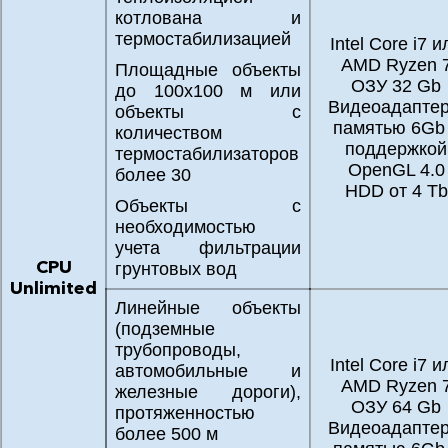
котлована и
термостабилизацией
Intel Core i7 и
AMD Ryzen 
Площадные объекты
ОЗУ 32 Gb
до 100х100 м или
Видеоадаптер
объекты с
памятью 6Gb
количеством
поддержкой
термостабилизаторов
OpenGL 4.0
более 30
HDD от 4 Tb
Объекты с
необходимостью
учета фильтрации
CPU
грунтовых вод
Unlimited
Линейные объекты
(подземные
трубопроводы,
Intel Core i7 и
автомобильные и
AMD Ryzen 
железные дороги),
ОЗУ 64 Gb
протяженностью
Видеоадаптер
более 500 м